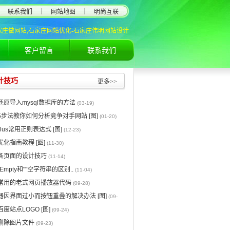
联系我们
｜
网站地图
｜
明尚互联
家庄做网站,石家庄网站优化-石家庄伟明网站设计
客户留言
联系我们
计技巧
更多>>
原导入mysql数据库的方法
(03-19)
步法教你如何分析竞争对手网站 [图]
(01-20)
Plus常用正则表达式 [图]
(12-23)
化指南教程 [图]
(11-30)
各页面的设计技巧
(11-14)
isEmpty和""空字符串的区别..
(11-04)
常用的老式网页播放器代码
(09-28)
器因界面过小而按钮重叠的解决办法 [图]
(09-
度站点LOGO [图]
(09-24)
何删除图片文件
(09-23)