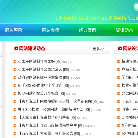
石家庄网站建设,石家庄建网站,石家庄网站制作,石
服务项目
网站套餐
经典案例
资讯动态
网站建设动态
网站设
更多>>
石家庄网站制作哪家好 [图]
快速恢复还
(03-27)
石家庄网站制作公司怎么选 [图]
竞品分析5
(03-15)
政府做网站有哪些注意事项 [图]
学习Edit
(11-22)
新手做SEO优化中十个误点 [图]
搜索引擎优
(04-19)
检测网站的权重几个标准 [图]
介绍网站
(04-13)
【官方说法】网页快照的四大疑问这里都有解 [图]
isNull、
(04-
06)
关于360搜索不收录网站问题的解决方法 [图]
收集一些
(03-30)
【大拿分享】说说劫持的那些事 [图]
网页播放
(03-18)
25)
【官方说法】详谈百度快照前世今生 [图]
如何申请百
(03-08)
【百度说法】索引量工具升级公告 [图]
ASP如
(03-01)