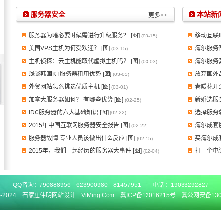
服务器安全
本站新
更多>>
服务器为啥必要时候需进行升级服务？ [图]
移动互联时
(03-15)
美国VPS主机为何受欢迎？ [图]
海尔服务再
(03-15)
主机侦探：云主机能取代虚拟主机吗？ [图]
海尔服务
(03-03)
浅谈韩国KT服务器租用优势 [图]
放弃国外
(03-03)
外贸网站怎么挑选优质主机 [图]
春暖花开
(03-01)
加拿大服务器如何？ 有哪些优势 [图]
新婚选服
(02-25)
IDC服务器的六大基础知识 [图]
选择服务
(02-22)
2015年中国互联网服务器安全报告 [图]
海尔成套
(02-22)
服务器故障 专业人员该做出什么反应 [图]
买海尔成
(02-15)
2015年，我们一起经历的服务器大事件 [图]
打一个电
(02-04)
QQ咨询：
790888956
623900980
81457951
电话：19033292827
7-2024
石家庄伟明网站设计 ViMing.Com
冀ICP备12016215号
冀公网安备1301