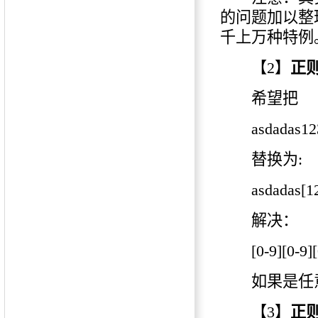
的问题加以整
千上万种特例
【2】
正
希望把
asdadas123as
替换为:
asdadas[123]
解决：
[0-9][0-9][0-
如果是任意数字串
【3】
正