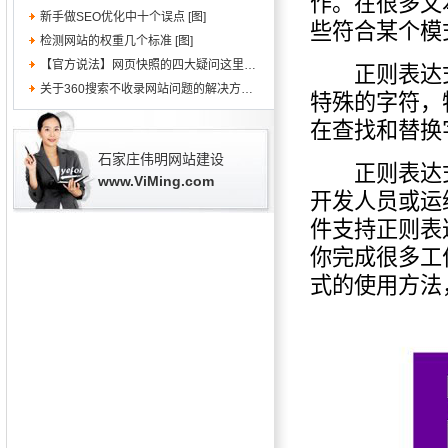
作。在很多文
新手做SEO优化中十个误点 [图]
些符合某个模
检测网站的权重几个标准 [图]
【官方说法】网页快照的四大疑问这里都有解 [图]
正则表达式
关于360搜索不收录网站问题的解决方法 [图]
特殊的字符，
在查找和替换
石家庄伟明网站建设
正则表达式
www.ViMing.com
开发人员或运维
件支持正则表
你完成很多工作
式的使用方法