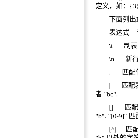
定义，如：{3}、{
下面列出Edi
表达式 
\t 制表
\n 新行
. 匹配任
| 匹配表达式左
者 "bc".
[] 匹配列表之
"b". "[0-9]
[^] 匹配列表
"b" 以外的字符