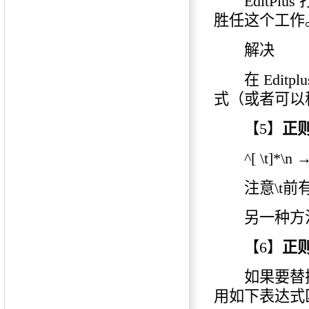
EditPlu
胜任这个工作
解决
在 Editpl
式（或者可以
【5】
正
^[ \t]*\n 
注意\t前有
另一种方法：[\
【6】
正
如果要替换中
用如下表达式