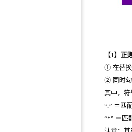
【1】
正
① 在替换对话
② 同时勾选
其中，符号
“.” ＝匹
“*” ＝匹
注意：其实