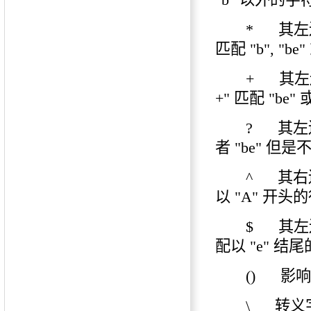
* 其左边的字
匹配 "b", "be"
+ 其左边的字
+" 匹配 "be"
? 其左边的字符
者 "be" 但是不
^ 其右边的
以 "A" 开头的
$ 其左边的
配以 "e" 结尾
() 影响表
\ 转义字符. 