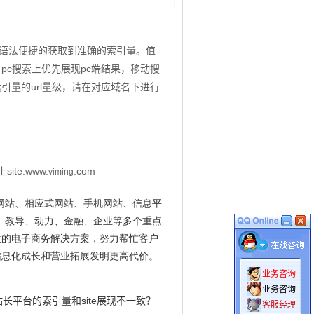
语法便捷的获取到准确的索引量。值
，
pc
搜索上优先展现
pc
端结果，移动搜
索引量的
url
量级，请在对应域名下进行
上
site:www.
.com
viming
网站、相应式网站、手机网站、信息平
、教导、动力、金融、企业等多个重点
位的电子商务解决方案，努力帮忙客户
信息化成长和营业拓展发明更高代价。
业务咨询
业务咨询
长平台的索引量和site展现不一致？
客服经理