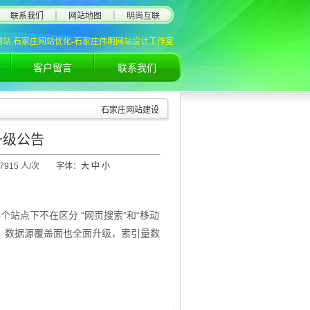
联系我们
｜
网站地图
｜
明尚互联
网站,石家庄网站优化-石家庄伟明网站设计工作室
客户留言
联系我们
石家庄网站建设
升级公告
：7915 人/次 字体：
大
中
小
每个站点下不在区分
“
网页搜索
”
和
“
移动
，数据源覆盖面也全面升级，索引量数