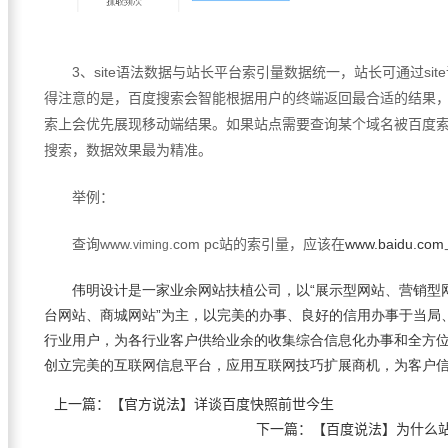
3
、
site
语法数据与站长平台索引量数据统一，站长可通过
site
得注意的是，百度搜索会智能根据用户的终端返回最合适的结果
索上会优先展现移动端结果。如果站点需要查询某个域名被百度
搜索，数据效果最为精准。
举例：
查询
www.
.com pc
站的索引量，应该在
www.baidu.com
viming
伟明设计
是一家业余网站扶植公司，以“展示型网站、营销型
台网站、商城网站”为主，以完美的办事、良好的信用办事于当局
行业用户，为各行业客户供给业余的收集综合信息化办事和全方
创立完美的互联网信息平台，应用互联网技巧扩展商机，为客户
上一篇：
【官方说法】详谈百度快照前世今生
下一篇：
【百度说法】为什么站