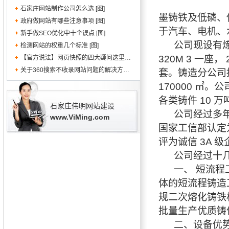
石家庄网站制作公司怎么选 [图]
墨铸铁及低磷、
政府做网站有哪些注意事项 [图]
于汽车、电机、
新手做SEO优化中十个误点 [图]
公司现设有炼铁
检测网站的权重几个标准 [图]
320M 3 一座，
【官方说法】网页快照的四大疑问这里都有解 [图]
关于360搜索不收录网站问题的解决方法 [图]
套。铸造分公司
170000 ㎡
各类铸件 10 
石家庄伟明网站建设
公司经过多年持
www.ViMing.com
国家工信部认定
评为诚信 3A 
公司经过十几
一、 短流程工
体的短流程铸造
规二次熔化铸铁
批量生产优质铸
二、设备优势